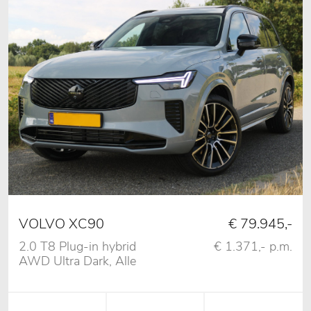
VOLVO XC90
€ 79.945,-
2.0 T8 Plug-in hybrid
€ 1.371,- p.m.
AWD Ultra Dark, Alle
Opties!