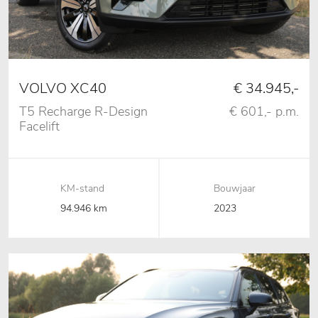
VOLVO XC40
€ 34.945,-
T5 Recharge R-Design
€ 601,- p.m.
Facelift
AUT,Pano,Leder,Camera,H&K,Vol
KM-stand
Bouwjaar
94.946 km
2023