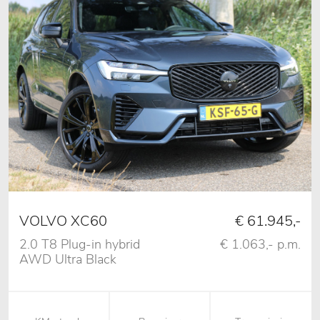
VOLVO XC60
€ 61.945,-
2.0 T8 Plug-in hybrid
€ 1.063,- p.m.
AWD Ultra Black
Edition Vol!