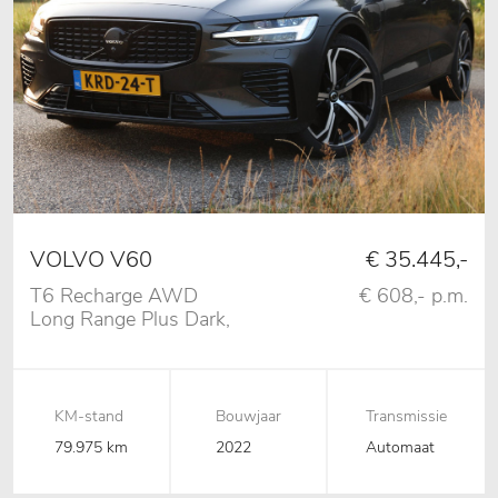
VOLVO V60
€ 35.445,-
T6 Recharge AWD
€ 608,- p.m.
Long Range Plus Dark,
Pano, 360 Camera,
Trekhaak
KM-stand
Bouwjaar
Transmissie
79.975 km
2022
Automaat