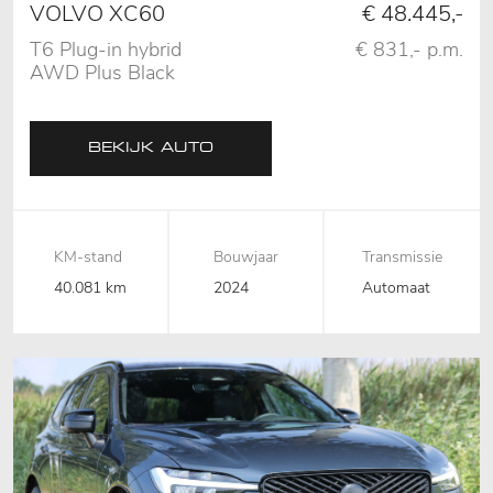
VOLVO XC60
€ 48.445,-
T6 Plug-in hybrid
€ 831,- p.m.
AWD Plus Black
Edition, Pano, 360
Camera
BEKIJK AUTO
KM-stand
Bouwjaar
Transmissie
40.081 km
2024
Automaat