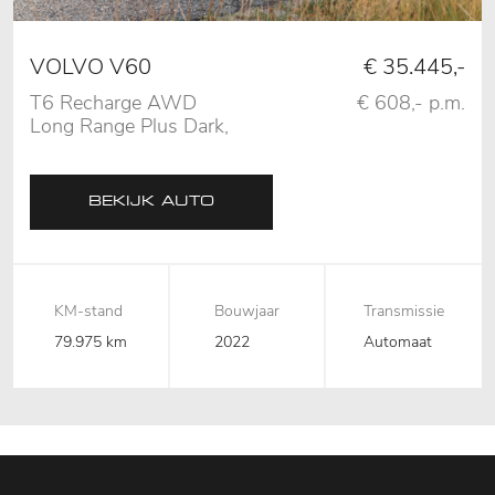
VOLVO V60
€ 35.445,-
T6 Recharge AWD
€ 608,- p.m.
Long Range Plus Dark,
Pano, 360 Camera,
Trekhaak
BEKIJK AUTO
KM-stand
Bouwjaar
Transmissie
79.975 km
2022
Automaat