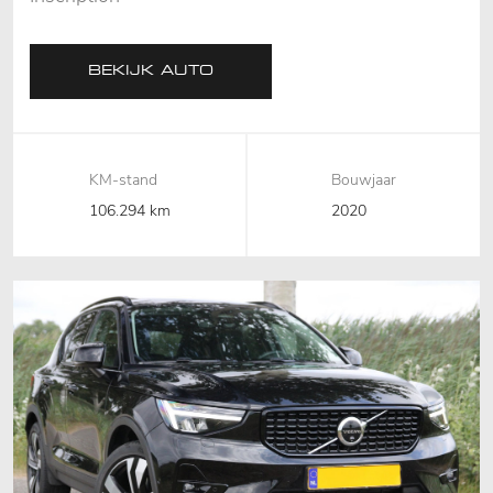
AUT,Pano,360
C,H&K,Leder
BEKIJK AUTO
KM-stand
Bouwjaar
106.294 km
2020