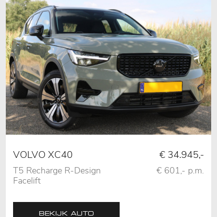
VOLVO XC40
€ 34.945,-
T5 Recharge R-Design
€ 601,- p.m.
Facelift
AUT,Pano,Leder,Camera,H&K,Vol
BEKIJK AUTO