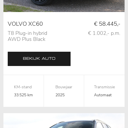
VOLVO XC60
€ 58.445,-
T8 Plug-in hybrid
€ 1.002,- p.m.
AWD Plus Black
Edition,02-
2025,Pano,B&W,Stoelventilatie
BEKIJK AUTO
KM-stand
Bouwjaar
Transmissie
33.525 km
2025
Automaat