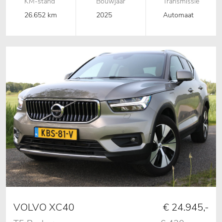
KM-stand
Bouwjaar
Transmissie
26.652 km
2025
Automaat
VOLVO XC40
€ 24.945,-