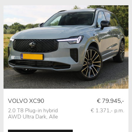
VOLVO XC90
€ 79.945,-
2.0 T8 Plug-in hybrid
€ 1.371,- p.m.
AWD Ultra Dark, Alle
Opties!