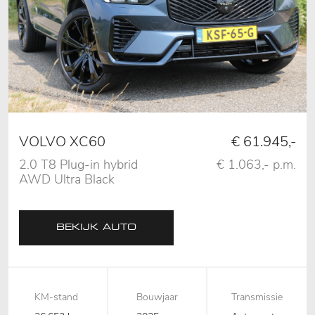
VOLVO XC60
€ 61.945,-
2.0 T8 Plug-in hybrid
€ 1.063,- p.m.
AWD Ultra Black
Edition Vol!
BEKIJK AUTO
KM-stand
Bouwjaar
Transmissie