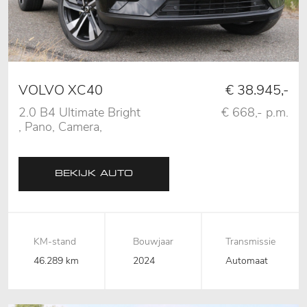
VOLVO XC40
€ 38.945,-
2.0 B4 Ultimate Bright
€ 668,- p.m.
, Pano, Camera,
Memory
BEKIJK AUTO
KM-stand
Bouwjaar
Transmissie
46.289 km
2024
Automaat