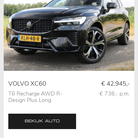
VOLVO XC60
€ 42.945,-
T6 Recharge AWD R-
€ 738,- p.m.
Design Plus Long
Range Facelift, Pano,
360 Camera, Memory
BEKIJK AUTO