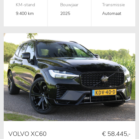
KM-stand
Bouwjaar
Transmissie
9.400 km
2025
Automaat
VOLVO XC60
€ 58.445,-