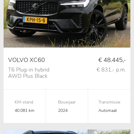
VOLVO XC60
€ 48.445,-
T6 Plug-in hybrid
€ 831,- p.m.
AWD Plus Black
Edition, Pano, 360
Camera
KM-stand
Bouwjaar
Transmissie
40.081 km
2024
Automaat