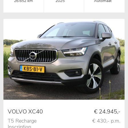
26.652 km
2025
Automaat
VOLVO XC40
€ 24.945,-
T5 Recharge
€ 430,- p.m.
Inscription