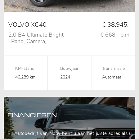
VOLVO XC40
€ 38.945,-
2.0 B4 Ultimate Bright
€ 668,- p.m.
, Pano, Camera,
Memory
KM-stand
Bouwjaar
Transmissie
46.289 km
2024
Automaat
FINANCIEREN
Bij Autobedrijf van Nooy bent u aan het juiste adres als u