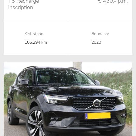
T5 Recharge
€ 430,- p.m.
Inscription
AUT,Pano,360
C,H&K,Leder
KM-stand
Bouwjaar
106.294 km
2020