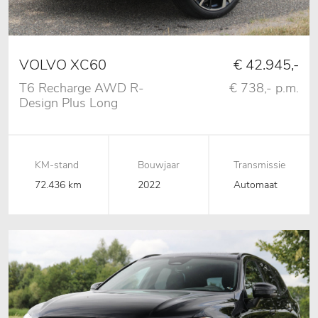
VOLVO XC60
€ 42.945,-
T6 Recharge AWD R-
€ 738,- p.m.
Design Plus Long
Range Facelift, Pano,
360 Camera, Memory
KM-stand
Bouwjaar
Transmissie
72.436 km
2022
Automaat