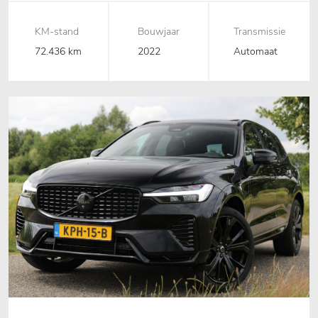
KM-stand
Bouwjaar
Transmissie
72.436 km
2022
Automaat