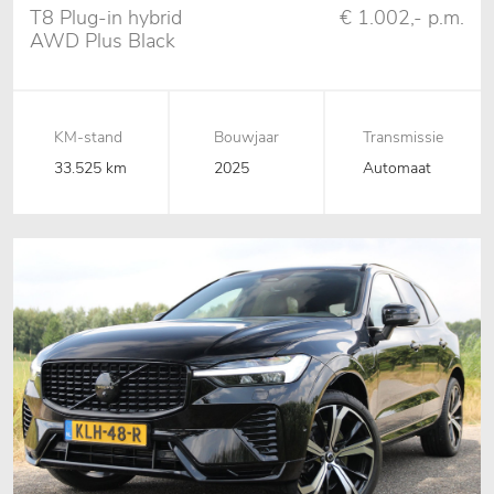
T8 Plug-in hybrid
€ 1.002,- p.m.
AWD Plus Black
Edition,02-
2025,Pano,B&W,Stoelventilatie
KM-stand
Bouwjaar
Transmissie
33.525 km
2025
Automaat