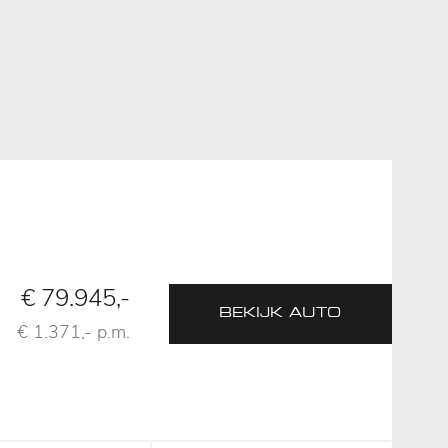
€ 79.945,-
BEKIJK AUTO
€ 1.371,- p.m.