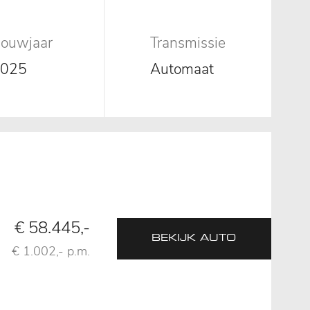
ouwjaar
Transmissie
2025
Automaat
€ 58.445,-
BEKIJK AUTO
€ 1.002,- p.m.