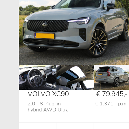
VOLVO XC90
€ 79.945,-
2.0 T8 Plug-in
€ 1.371,- p.m.
hybrid AWD Ultra
Dark, Alle Opties!