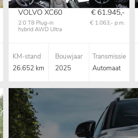
VOLVO XC60
€ 61.945,-
2.0 T8 Plug-in
€ 1.063,- p.m.
hybrid AWD Ultra
Black Edition Vol!
KM-stand
Bouwjaar
Transmissie
26.652 km
2025
Automaat