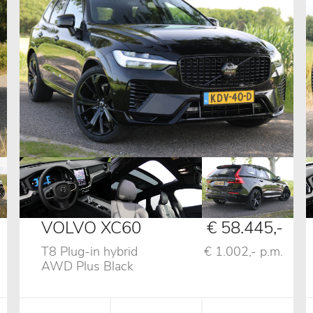
VOLVO XC60
€ 58.445,-
T8 Plug-in hybrid
€ 1.002,- p.m.
AWD Plus Black
Edition,02-
2025,Pano,B&W,Stoelventilatie