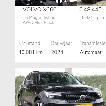
VOLVO XC60
€ 48.445,-
T6 Plug-in hybrid
€ 831,- p.m.
AWD Plus Black
Edition, Pano, 360
Camera
KM-stand
Bouwjaar
Transmissie
40.081 km
2024
Automaat