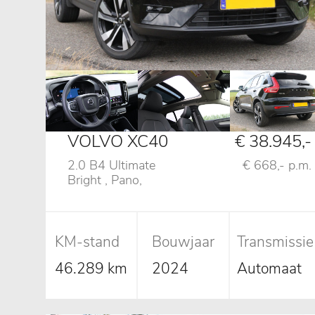
VOLVO XC40
€ 38.945,-
2.0 B4 Ultimate
€ 668,- p.m.
Bright , Pano,
Camera, Memory
KM-stand
Bouwjaar
Transmissie
46.289 km
2024
Automaat