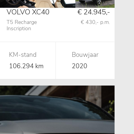
VOLVO XC40
€ 24.945,-
T5 Recharge
€ 430,- p.m.
Inscription
AUT,Pano,360
C,H&K,Leder
KM-stand
Bouwjaar
106.294 km
2020