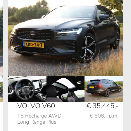
VOLVO V60
€ 35.445,-
T6 Recharge AWD
€ 608,- p.m.
Long Range Plus
Dark, Pano, 360