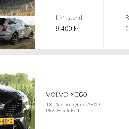
KM-stand
B
9.400 km
VOLVO XC60
T8 Plug-in hybrid AWD
Plus Black Edition,02-
2025,Pano,B&W,Stoelventilatie