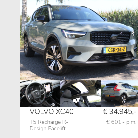
VOLVO XC40
€ 34.945,-
T5 Recharge R-
€ 601,- p.m.
Design Facelift
AUT,Pano,Leder,Camera,H&K,Vol