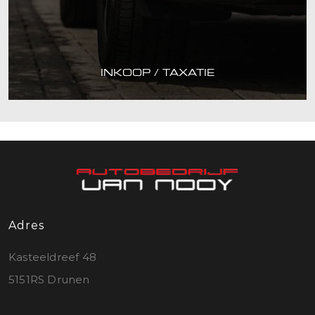
INKOOP / TAXATIE
Adres
Kasteeldreef 48
5151RS Drunen